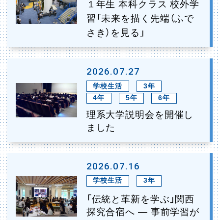
１年生 本科クラス 校外学
習「未来を描く先端（ふで
さき）を見る」
2026.07.27
学校生活
3年
4年
5年
6年
理系大学説明会を開催し
ました
2026.07.16
学校生活
3年
「伝統と革新を学ぶ」関西
探究合宿へ ― 事前学習が