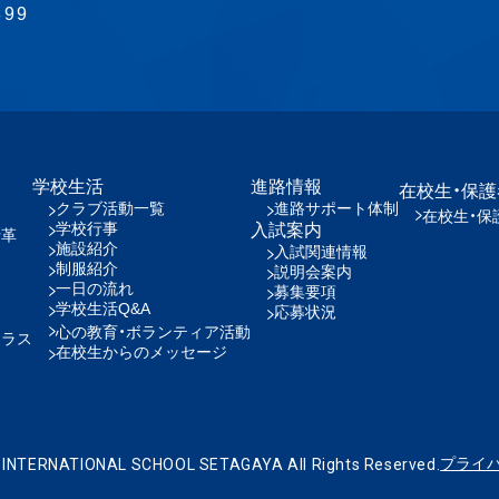
899
学校生活
進路情報
在校生・保
クラブ活動一覧
進路サポート体制
在校生・保
学校行事
入試案内
沿革
施設紹介
入試関連情報
制服紹介
説明会案内
一日の流れ
募集要項
学校生活Q&A
応募状況
心の教育・ボランティア活動
クラス
在校生からのメッセージ
プライ
INTERNATIONAL SCHOOL SETAGAYA All Rights Reserved.