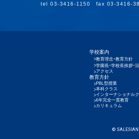
tel 03-3416-1150
fax 03-3416-3
学校案内
教育理念・教育方針
学園長・学校長挨拶・
アクセス
教育方針
PBL型授業
本科クラス
インターナショナル
6年完全一貫教育
カリキュラム
© SALESIAN 