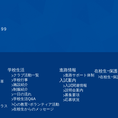
899
学校生活
進路情報
在校生・保
クラブ活動一覧
進路サポート体制
在校生・保
学校行事
入試案内
沿革
施設紹介
入試関連情報
制服紹介
説明会案内
一日の流れ
募集要項
学校生活Q&A
応募状況
心の教育・ボランティア活動
クラス
在校生からのメッセージ