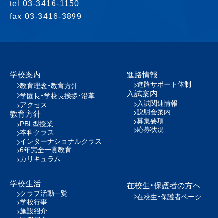
tel 03-3416-1150
fax 03-3416-3899
学校案内
進路情報
進路サポート体制
教育理念・教育方針
入試案内
学園長・学校長挨拶・沿革
入試関連情報
アクセス
説明会案内
教育方針
募集要項
PBL型授業
応募状況
本科クラス
インターナショナルクラス
6年完全一貫教育
カリキュラム
学校生活
在校生・保護者の方へ
クラブ活動一覧
在校生・保護者ページ
学校行事
施設紹介