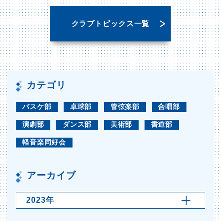
クラブトピックス一覧
カテゴリ
バスケ部
卓球部
管弦楽部
合唱部
演劇部
ダンス部
美術部
書道部
軽音楽同好会
アーカイブ
2023年