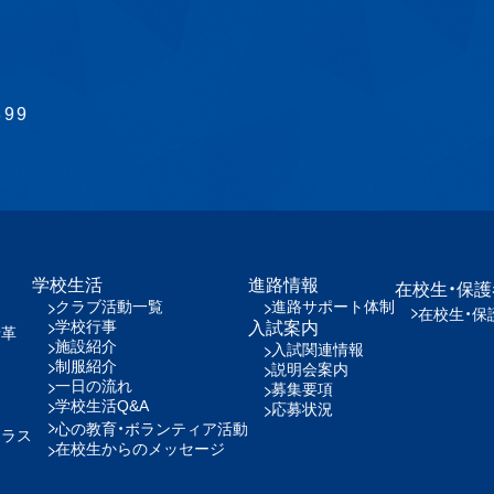
899
学校生活
進路情報
在校生・保
クラブ活動一覧
進路サポート体制
在校生・保
学校行事
入試案内
沿革
施設紹介
入試関連情報
制服紹介
説明会案内
一日の流れ
募集要項
学校生活Q&A
応募状況
心の教育・ボランティア活動
クラス
在校生からのメッセージ