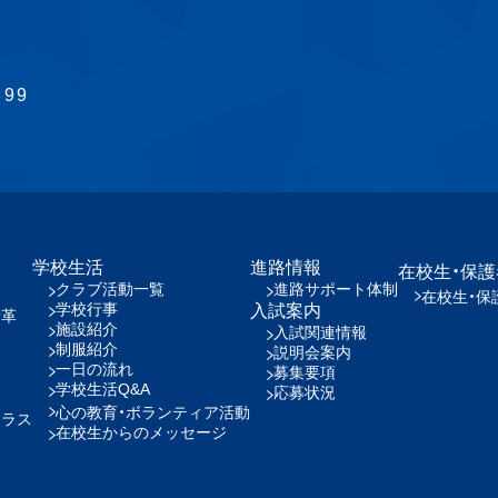
899
学校生活
進路情報
在校生・保
クラブ活動一覧
進路サポート体制
在校生・保
学校行事
入試案内
沿革
施設紹介
入試関連情報
制服紹介
説明会案内
一日の流れ
募集要項
学校生活Q&A
応募状況
心の教育・ボランティア活動
クラス
在校生からのメッセージ