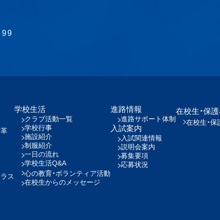
899
学校生活
進路情報
在校生・保
クラブ活動一覧
進路サポート体制
在校生・保
学校行事
入試案内
沿革
施設紹介
入試関連情報
制服紹介
説明会案内
一日の流れ
募集要項
学校生活Q&A
応募状況
心の教育・ボランティア活動
クラス
在校生からのメッセージ