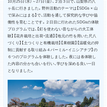
10月25日（水）～27日（金）、２泊３日で、山梨県の八
ヶ岳に行きました。野外活動のテーマは【SDGs × 山
で深みにはまる】で、活動を通して探究的な学びや協
働性を育むことです。２日目に行われたSDGsの体験
プログラムでは、【釘を使わない昔ながらの大工体
験】【花卉栽培と出荷・流通】【地元の竹を用いた尺八
づくり】【土つくりと有機栽培】【果樹園】【温暖化の抑
制に貢献する取り組み４パーミル・イニシアチブ】の
６つのプログラムを体験しました。夜には各体験し
た内容の分かち合いを行い、学びを深める良い一日
となりました。