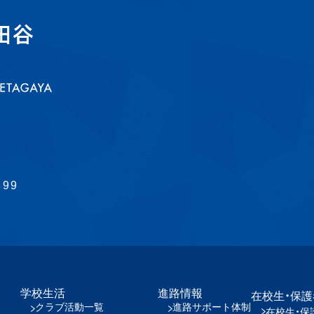
899
学校生活
進路情報
在校生・保
クラブ活動一覧
進路サポート体制
在校生・保