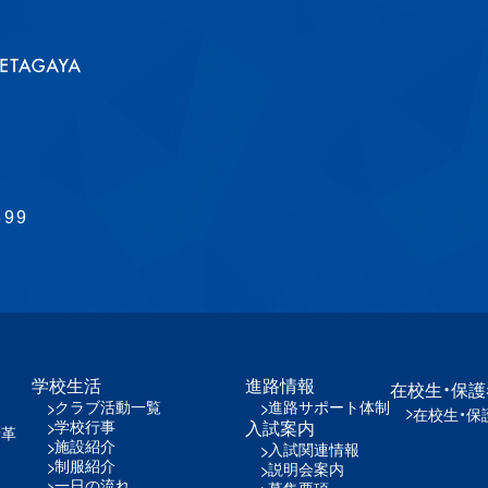
899
学校生活
進路情報
在校生・保
クラブ活動一覧
進路サポート体制
在校生・保
学校行事
入試案内
沿革
施設紹介
入試関連情報
制服紹介
説明会案内
一日の流れ