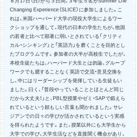
８月17日（日）から３日間、３年生５名がSummer Life
Changing Experience（SLICE）に参加しました。こ
れは、米国ハーバード大学の現役大学生によるワー
クショップを通して、現代の日本の学生たちが、他国
の若者と比べて顕著に弱いとされている「クリティ
カル・シンキング」と「英語力」を磨くことを目的とし
たプログラムです。参加者の大半が高校生でしたが、
本校生徒たちは、ハーバード大生とは勿論、グループ
ワークでも臆することなく英語で交流・意見交換を
し、中にはリーダーシップを発揮している生徒もい
ました。曰く、「普段やっていることとほとんど同じ
だから大丈夫！」と、PBL型授業やゼミ・SAPで鍛えら
れているという頼もしい言葉も聞かれました。サレ
ジアンでの日々の学びが活かされているという実感
を得られたようです。また、授業以外にも大学生から
大学での学び、大学生活などを直接聞く機会があり、