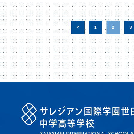
<
1
2
3