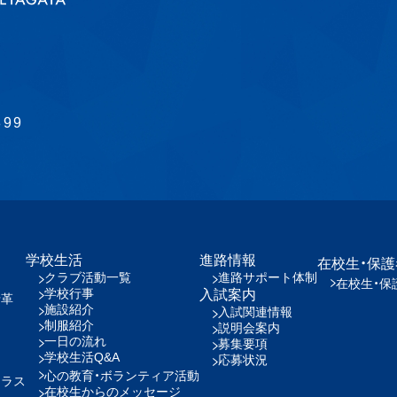
899
学校生活
進路情報
在校生・保
クラブ活動一覧
進路サポート体制
在校生・保
学校行事
入試案内
沿革
施設紹介
入試関連情報
制服紹介
説明会案内
一日の流れ
募集要項
学校生活Q&A
応募状況
心の教育・ボランティア活動
クラス
在校生からのメッセージ