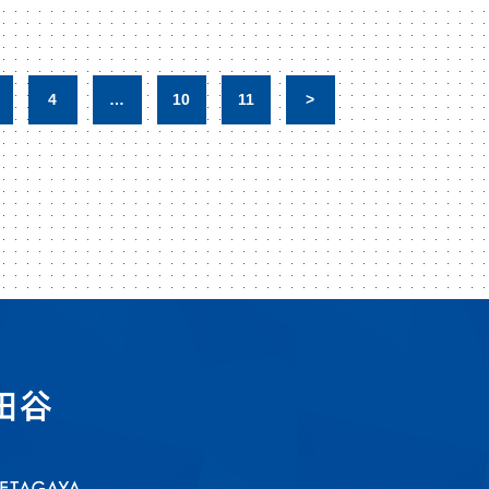
4
…
10
11
>