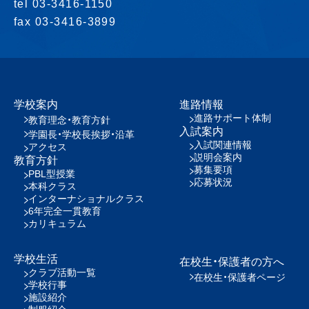
tel 03-3416-1150
fax 03-3416-3899
学校案内
進路情報
進路サポート体制
教育理念・教育方針
入試案内
学園長・学校長挨拶・沿革
入試関連情報
アクセス
説明会案内
教育方針
募集要項
PBL型授業
応募状況
本科クラス
インターナショナルクラス
6年完全一貫教育
カリキュラム
学校生活
在校生・保護者の方へ
クラブ活動一覧
在校生・保護者ページ
学校行事
施設紹介